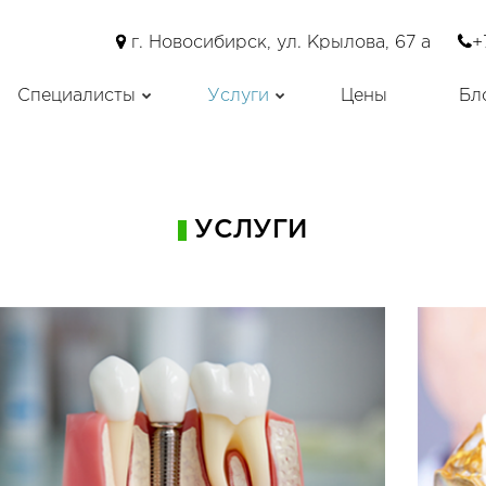
г. Новосибирск, ул. Крылова, 67 а
+
Специалисты
Услуги
Цены
Бл
ансии
Профилактика
и специалисты
Лечение зубов
Протезирование зубов
Удаление зубов
УСЛУГИ
Имплантация