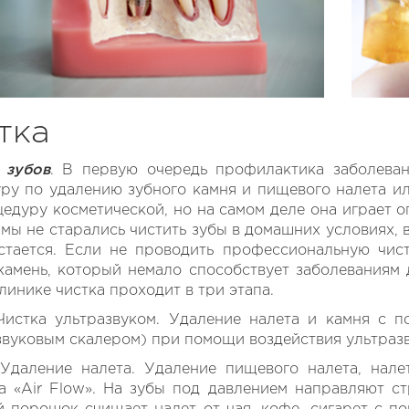
тка
 зубов
. В первую очередь профилактика заболеван
ру по удалению зубного камня и пищевого налета или
цедуру косметической, но на самом деле она играет 
мы не старались чистить зубы в домашних условиях, 
стается. Если не проводить профессиональную чист
камень, который немало способствует заболеваниям
линике чистка проходит в три этапа.
 Чистка ультразвуком. Удаление налета и камня с 
звуковым скалером) при помощи воздействия ультразв
 Удаление налета. Удаление пищевого налета, нал
а «Air Flow». На зубы под давлением направляют с