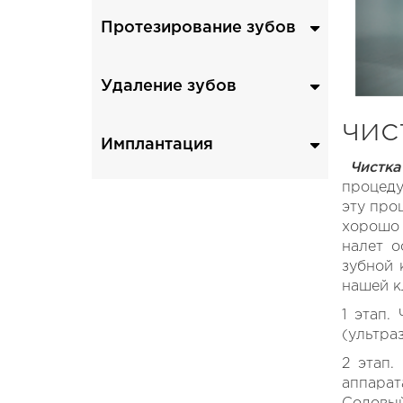
реставрация
Протезирование зубов
лечение пульпита
Коронки
лечение периодонтита
Виниры
Удаление зубов
Съемные протезы
удаление зубов
чис
Имплантация
Чистка
Имплантация Dentium
процеду
Имплантация Straumann
эту про
хорошо 
налет о
зубной 
нашей к
1 этап.
(ультра
2 этап.
аппарат