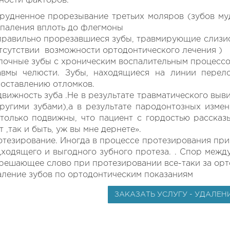
ности факторов.
рудненное прорезывание третьих моляров (зубов муд
паления вплоть до флегмоны
равильно прорезавшиеся зубы, травмирующие слизис
тсутствии возможности ортодонтического лечения )
очные зубы с хроническим воспалительным процесс
авмы челюсти. Зубы, находящиеся на линии перел
оставлению отломков.
вижность зуба .Не в результате травматического выви
ругими зубами),а в результате пародонтозных изме
только подвижны, что пациент с гордостью рассказы
т ,так и быть, уж вы мне дернете».
тезирование. Иногда в процессе протезирования при
ходящего и выгодного зубного протеза. . Спор межд
решающее слово при протезировании все-таки за орт
ление зубов по ортодонтическим показаниям
ЗАКАЗАТЬ УСЛУГУ - УДАЛЕН