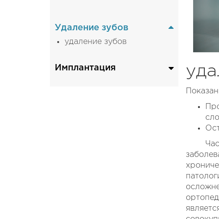
лечение пульпита
Коронки
лечение периодонтита
Виниры
Удаление зубов
Съемные протезы
удаление зубов
уда
Имплантация
Имплантация Dentium
Показан
Имплантация Straumann
Про
сло
Ост
Часто 
заболе
хрониче
патолог
осложн
ортопед
являетс