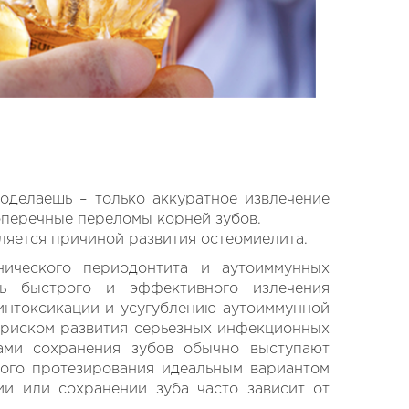
поделаешь – только аккуратное извлечение
оперечные переломы корней зубов.
ляется причиной развития остеомиелита.
ческого периодонтита и аутоиммунных
ть быстрого и эффективного излечения
интоксикации и усугублению аутоиммунной
 риском развития серьезных инфекционных
ами сохранения зубов обычно выступают
бого протезирования идеальным вариантом
ии или сохранении зуба часто зависит от