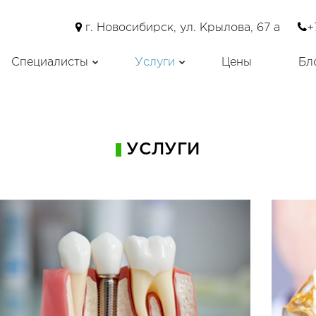
г. Новосибирск, ул. Крылова, 67 а
+
Специалисты
Услуги
Цены
Бл
ансии
Профилактика
и специалисты
Лечение зубов
Протезирование зубов
Удаление зубов
УСЛУГИ
Имплантация