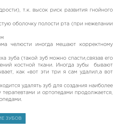
рости), т.к. высок риск развития гнойного
тую оболочку полости рта (при нежелании
ом
ома челюсти иногда мешают корректному
ха зуба (такой зуб можно спасти,связав его
нений костной ткани. Иногда зубы бывают
вает, как «вот эти три я сам удалил,а вот
ходится удалять зуб для создания наиболее
у терапевтами и ортопедами продолжается,
опедами.
ИЕ ЗУБОВ