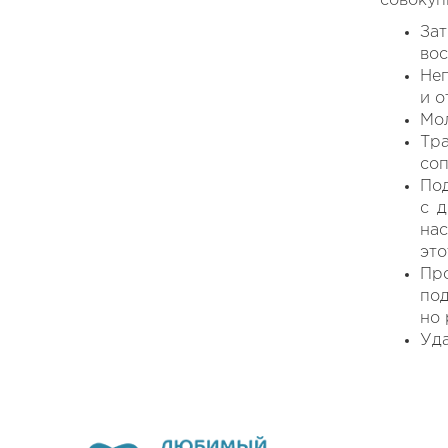
совокуп
Зат
вос
Неп
и о
Мол
Тр
соп
Под
с д
нас
это
Про
под
но 
Уда